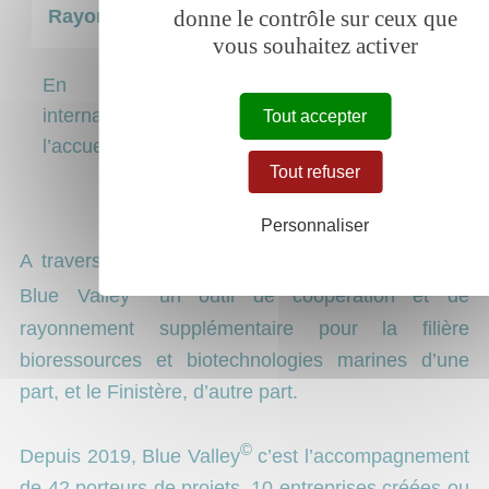
Rayonner à l’international
donne le contrôle sur ceux que
vous souhaitez activer
En participant à des événements
internationaux, des conventions d’affaires et à
Tout accepter
l’accueil de délégations étrangères.
Tout refuser
Personnaliser
A travers ces actions, l’idée est bien de faire de
©
Blue Valley
un outil de coopération et de
rayonnement supplémentaire pour la filière
bioressources et biotechnologies marines d’une
part, et le Finistère, d’autre part.
©
Depuis 2019, Blue Valley
c’est l’accompagnement
de
42 porteurs de projets
,
10 entreprises créées ou